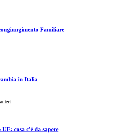
icongiungimento Familiare
cambia in Italia
anieri
o UE: cosa c’è da sapere