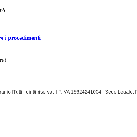
può
re i procedimenti
re i
anjo |Tutti i diritti riservati | P.IVA 15624241004 | Sede Legal