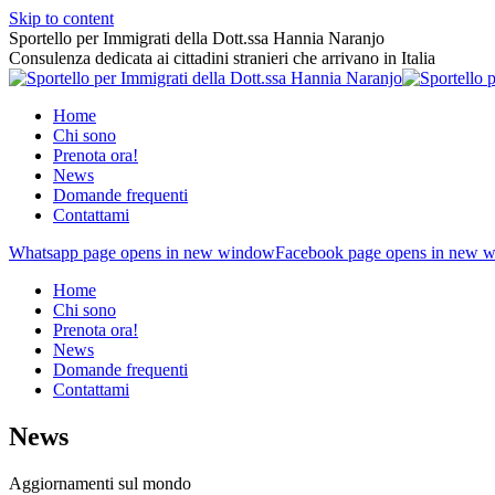
Skip to content
Sportello per Immigrati della Dott.ssa Hannia Naranjo
Consulenza dedicata ai cittadini stranieri che arrivano in Italia
Home
Chi sono
Prenota ora!
News
Domande frequenti
Contattami
Whatsapp page opens in new window
Facebook page opens in new 
Home
Chi sono
Prenota ora!
News
Domande frequenti
Contattami
News
Aggiornamenti sul mondo